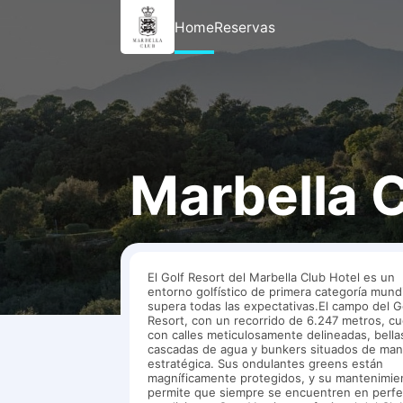
Home
Reservas
Marbella C
El Golf Resort del Marbella Club Hotel es un
entorno golfístico de primera categoría mund
supera todas las expectativas.El campo del G
Resort, con un recorrido de 6.247 metros, c
con calles meticulosamente delineadas, bella
cascadas de agua y bunkers situados de ma
estratégica. Sus ondulantes greens están
magníficamente protegidos, y su mantenimie
permite que siempre se encuentren en perfe