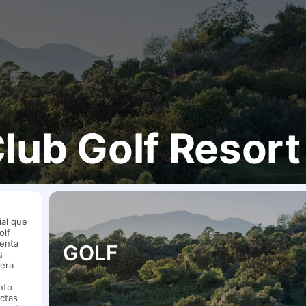
lub Golf Resort
ial que
olf
uenta
GOLF
s
nera
nto
ctas