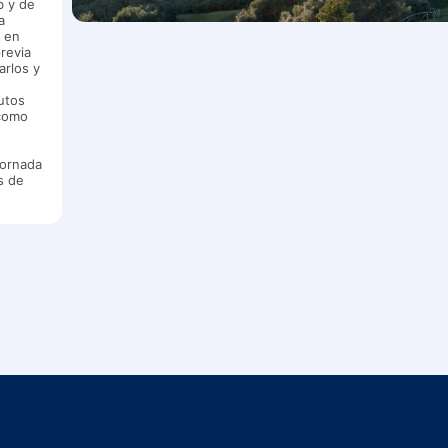
b y de
a
y en
previa
arlos y
utos
 como
jornada
s de